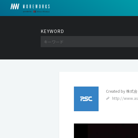
KEYWORD
Created by
株式会
http://www.as