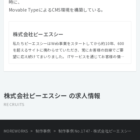
時に、
Movable TypeによるCMS環境を構築している。
株式会社ピーエスシー
私たちピーエスシーはWeb事業をスタートしてから約10年、600
を超えるサイトに携わらせていただき、常にお客様の目線でご要
望に応え続けてまいりました。 ITサービスを通じてお客様の情報
処理技術活用に関する不便・不満・不安の解消とリソースの最適
化を図ることで企業の生産性向上に寄与することがピーエスシー
のミッションです。
株式会社ピーエスシー の求人情報
RECRUITS
>
>
MOREWORKS
制作事例
制作事例 No.1747 - 株式会社ピーエスシー