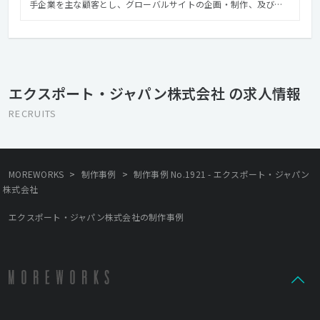
手企業を主な顧客とし、グローバルサイトの企画・制作、及び海
外向けWEBプロモーションにこだわって取り組んでいる、少し特
徴のある会社です。現在、多くの日本の企業・自治体にとって多
言語での情報発信は重要性を増し、そのツールの一つとして多言
語ウェブサイトの適切な制作・運用はニーズが高まっています。
私たちの仕事は、「世界とコミュニケーションできるウェブサイ
エクスポート・ジャパン株式会社 の求人情報
ト」を作ること。クライアントと徹底的に対話して本当の課題・
ニーズを探り、情報を届けるべき海外のターゲットを理解し、条
RECRUITS
件の中で考えうる最高のクオリティのウェブサイトを提供する事
で、3者にメリットを生み出すことです。 メンバー達と共に、あな
たが培ってきたアイデア、技術、想いを、海外向けウェブサイト
にぶつけてみませんか。 刺激しあい、認め合える仲間が増えるこ
>
>
MOREWORKS
制作事例
制作事例 No.1921 - エクスポート・ジャパン
とを、楽しみにしています。
株式会社
エクスポート・ジャパン株式会社の制作事例