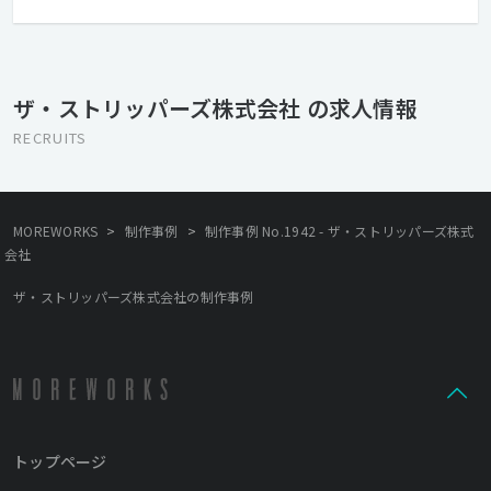
は、大規模なサービスのシステム開発もやります。ほとんどのプ
ロジェクトにおいて、企画から実装まで全てを担当し、ちゃんと
ユーザーに受け入れられるコンテンツ作りを常に目指していま
す。 カンヌ国際広告賞、One Show等の国際広告賞での金賞受賞
ザ・ストリッパーズ株式会社 の求人情報
など、評価される実績を残してきております。面白い、派手な仕事
をばりばりこなしてキャリアアップしたいという方には最適で
RECRUITS
す。 会社に小型犬が3匹います。犬好きの方は是非。犬苦手の方は
残念ですが、ご遠慮ください。 あとこんな社名ですが、女子社員
も3名います。もちろん女性の方歓迎です。 脱がなくても入社でき
ますので安心してご応募ください。
>
>
MOREWORKS
制作事例
制作事例 No.1942 - ザ・ストリッパーズ株式
会社
ザ・ストリッパーズ株式会社の制作事例
トップページ