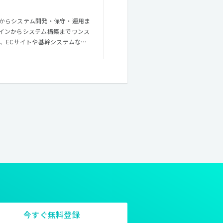
からシステム開発・保守・運用ま
インからシステム構築までワンス
て昨今、そこに
案をおこなえる制作集団となるこ
ザインを提供するだけでなく、そ
て他社にはない厚みのある提案や
その結果次第ではとても斬新な提
WEBデザインはより自由になりつ
日にはできるようになっている、そ
から支えてくれるエンジニアチー
今すぐ無料登録