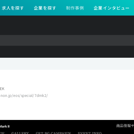
求人を探す
企業を探す
制作事例
企業インタビュー
EK
anon.jp/eos/special/7dmk2/