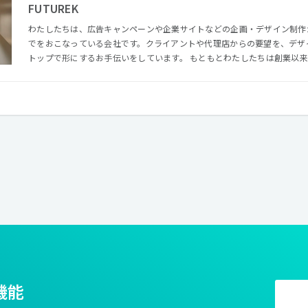
FUTUREK
わたしたちは、広告キャンペーンや企業サイトなどの企画・デザイン制作
でをおこなっている会社です。クライアントや代理店からの要望を、デザ
トップで形にするお手伝いをしています。 もともとわたしたちは創業以来、ECサイトや基幹システムなど
の堅牢なシステム構築が求められるビジネス領域で、多数の実績を残してきました。 そし
デザインによる価値も提供できるようになったことで、よりトータルな提
とができました。わたしたちは、単に広告キャンペーンや企業サイトのデ
こにエンジニアチームからのアイデアを加えることで、より柔軟な、そし
仕掛けを世に送り出すことができています。 わたしたちの手がけるWEBデザインは、可能性にあふれてい
ます。日々登場する新しい技術をいかに上手に取り込むことができるか、
案も可能です。また、デザインの基本ともいえるレイアウトについても、
つあります。「WEBだから」と少し前ならば諦めていたようなことも明
んな時代が到来しています。それを実現できるのも、クリエイティブを裏
ムをわたしたちが有し、その領域を得意としているからなのです。 ビジネスとクリエイティブ、異なる2つ
の領域で培ってきた経験がわたしたちの強みです。
機能