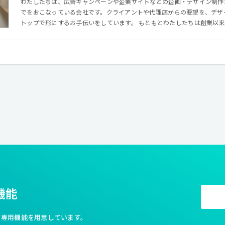
わたしたちは、広告キャンペーンや企業サイトなどの企画・デザイン制作
でをおこなっている会社です。クライアントや代理店からの要望を、デザ
トップで形にするお手伝いをしています。 もともとわたしたちは創業以来、ECサイトや基幹システムなど
の堅牢なシステム構築が求められるビジネス領域で、多数の実績を残してきました。 そし
デザインによる価値も提供できるようになったことで、よりトータルな提
とができました。わたしたちは、単に広告キャンペーンや企業サイトのデ
こにエンジニアチームからのアイデアを加えることで、より柔軟な、そし
仕掛けを世に送り出すことができています。 わたしたちの手がけるWEBデザインは、可能性にあふれてい
ます。日々登場する新しい技術をいかに上手に取り込むことができるか、
案も可能です。また、デザインの基本ともいえるレイアウトについても、
つあります。「WEBだから」と少し前ならば諦めていたようなことも明
んな時代が到来しています。それを実現できるのも、クリエイティブを裏
ムをわたしたちが有し、その領域を得意としているからなのです。 ビジネスとクリエイティブ、異なる2つ
の領域で培ってきた経験がわたしたちの強みです。
機能
利な専用機能を用意しています。