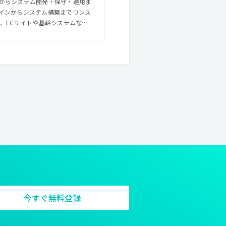
からシステム開発・保守・運用ま
インからシステム構築までワンス
て昨今、そこに
案をおこなえる制作集団となるこ
ザインを提供するだけでなく、そ
て他社にはない厚みのある提案や
その結果次第ではとても斬新な提
WEBデザインはより自由になりつ
日にはできるようになっている、そ
から支えてくれるエンジニアチー
今すぐ無料登録