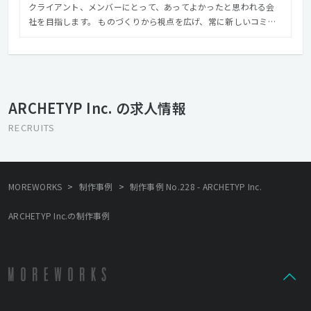
クライアント、メンバーにとって、あってよかったと思われる会
社を目指します。 ものづくりから視点を広げ、常に新しいコミュ
ニケーションの形を模索し続けることに より、クオリティの高い
本当の意味での「いいものづくり」を心がけます。 【VISION >>
クリエイティブで、世界をよくする】 インターネットのある暮ら
しは、とても早いスピードで変化しています。 その未来をデザイ
ンし、世の中を裕福にし、 価値を提供することがARCHETYPの使
ARCHETYP Inc. の求人情報
命です。 変化を楽しみ、チャレンジしながら、 制作工程からアウ
トプットまで責任を持って、 消費者、クライアントとより良き未
RECRUITS
来を創造していきます。
>
>
MOREWORKS
制作事例
制作事例 No.228 - ARCHETYP Inc.
ARCHETYP Inc.の制作事例