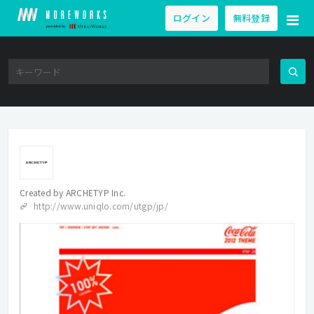
ログイン
無料登録
Created by
ARCHETYP Inc.
http://www.uniqlo.com/utgp/jp/