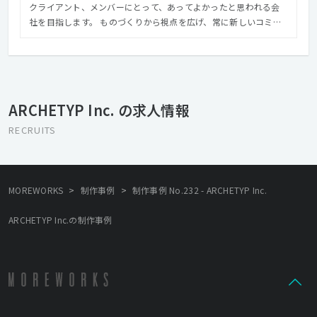
クライアント、メンバーにとって、あってよかったと思われる会
社を目指します。 ものづくりから視点を広げ、常に新しいコミュ
ニケーションの形を模索し続けることに より、クオリティの高い
本当の意味での「いいものづくり」を心がけます。 【VISION >>
クリエイティブで、世界をよくする】 インターネットのある暮ら
しは、とても早いスピードで変化しています。 その未来をデザイ
ンし、世の中を裕福にし、 価値を提供することがARCHETYPの使
ARCHETYP Inc. の求人情報
命です。 変化を楽しみ、チャレンジしながら、 制作工程からアウ
トプットまで責任を持って、 消費者、クライアントとより良き未
RECRUITS
来を創造していきます。
>
>
MOREWORKS
制作事例
制作事例 No.232 - ARCHETYP Inc.
ARCHETYP Inc.の制作事例