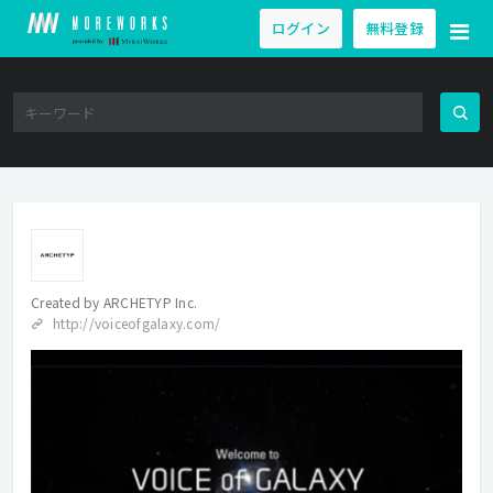
ログイン
無料登録
Created by
ARCHETYP Inc.
http://voiceofgalaxy.com/