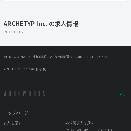
クリエイティブで、世界をよくする】 インターネットのある暮ら
しは、とても早いスピードで変化しています。 その未来をデザイ
ンし、世の中を裕福にし、 価値を提供することがARCHETYPの使
ARCHETYP Inc. の求人情報
命です。 変化を楽しみ、チャレンジしながら、 制作工程からアウ
トプットまで責任を持って、 消費者、クライアントとより良き未
RECRUITS
来を創造していきます。
>
>
MOREWORKS
制作事例
制作事例 No.240 - ARCHETYP Inc.
ARCHETYP Inc.の制作事例
トップページ
求人を探す
非公開求人を探す
(MOREWORKSエージェント)