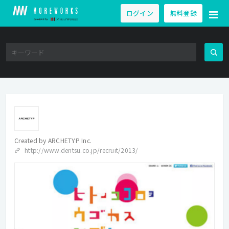
ログイン
無料登録
Created by
ARCHETYP Inc.
http://www.dentsu.co.jp/recruit/2013/