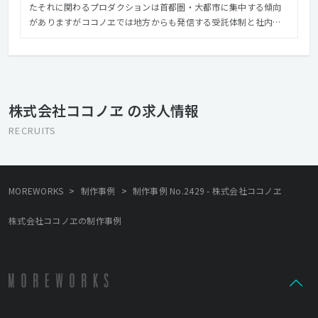
たそれに関わるプロダクションは首都圏・大都市に集中する傾向
がありますがココノヱでは地方からも発信する受託体制と社内環
境づくりを常に意識しています。 「ココノヱ」という社名は「九
重桜」という、美しさの象徴とされる八重桜よりもさらに綺麗に
咲く珍しい桜の名前から頂いています。 ココノヱもその桜の名前
にあやかって、更なる美しさやクオリティの仕事を目指していま
す。 社訓は「もうひと重ね」。つみ重ねの心を忘れないこと。
株式会社ココノヱ の求人情報
RECRUITS
>
>
MOREWORKS
制作事例
制作事例 No.2429 - 株式会社ココノヱ
株式会社ココノヱの制作事例