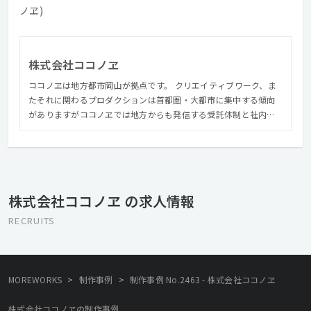
ノヱ)
株式会社ココノヱ
ココノヱは地方都市岡山が拠点です。 クリエイティブワーク、ま
たそれに関わるプロダクションは首都圏・大都市に集中する傾向
がありますがココノヱでは地方からも発信する受託体制と社内環
境づくりを常に意識しています。 「ココノヱ」という社名は「九
重桜」という、美しさの象徴とされる八重桜よりもさらに綺麗に
咲く珍しい桜の名前から頂いています。 ココノヱもその桜の名前
にあやかって、更なる美しさやクオリティの仕事を目指していま
す。 社訓は「もうひと重ね」。つみ重ねの心を忘れないこと。
株式会社ココノヱ の求人情報
RECRUITS
>
>
MOREWORKS
制作事例
制作事例 No.2463 - 株式会社ココノヱ
株式会社ココノヱの制作事例