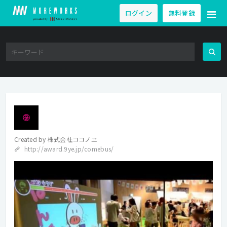
ログイン
無料登録
Created by
株式会社ココノヱ
http://award.9ye.jp/comebus/