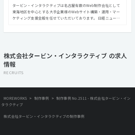
タービン・インタラクティブは名古屋有数のWeb制作会社として
東海地区を中心とする大手企業様のWebサイト構築・運用・マー
ケティング支援全般を任せていただいております。 日経ニューオ
フィス賞受賞し、働きやすいクリエイティブな会社として認定さ
れました。社内にはカフェ、バーカウンターなどリフレッシュス
ペースを設置。チームワークが多いWeb制作会社ならではのコミ
ュニケーション活性化に大活躍しています。 また、スタッフの疲
れやストレスを軽減させ、集中力を高めるために、オフィス内で
株式会社タービン・インタラクティブ の求人
マッサージが受けられるユニークなリラクゼーションサービスを
情報
導入するなど、働き心地を日々研究しています。 働き心地を大切
に、家族的で安心して長く働ける、新しいWeb会社を目指してい
RECRUITS
ます。
>
>
MOREWORKS
制作事例
制作事例 No.2511 - 株式会社タービン・イン
タラクティブ
株式会社タービン・インタラクティブの制作事例