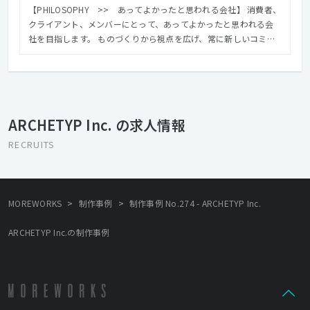
【PHILOSOPHY >> あってよかったと思われる会社】 消費者、
クライアント、メンバーにとって、あってよかったと思われる会
社を目指します。 ものづくりから視点を広げ、常に新しいコミュ
ニケーションの形を模索し続けることに より、クオリティの高い
本当の意味での「いいものづくり」を心がけます。 【VISION >>
クリエイティブで、世界をよくする】 インターネットのある暮ら
しは、とても早いスピードで変化しています。 その未来をデザイ
ンし、世の中を裕福にし、 価値を提供することがARCHETYPの使
ARCHETYP Inc. の求人情報
命です。 変化を楽しみ、チャレンジしながら、 制作工程からアウ
トプットまで責任を持って、 消費者、クライアントとより良き未
RECRUITS
来を創造していきます。
>
>
MOREWORKS
制作事例
制作事例 No.274 - ARCHETYP Inc.
ARCHETYP Inc.の制作事例