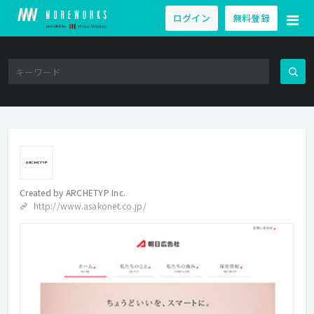
ログイン
無料登録
Created by
ARCHETYP Inc.
http://www.asakonet.co.jp/