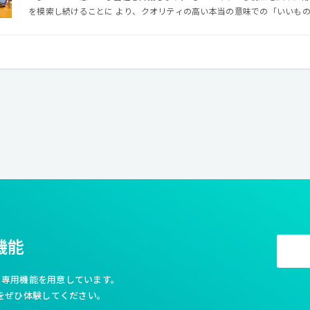
を模索し続けることに より、クオリティの高い本当の意味での「いいも
【VISION >> クリエイティブで、世界をよくする】 インターネットのある暮らしは、とても早いスピード
で変化しています。 その未来をデザインし、世の中を裕福にし、 価値を提供
です。 変化を楽しみ、チャレンジしながら、 制作工程からアウトプット
イアントとより良き未来を創造していきます。
機能
利な専用機能を用意しています。
をぜひ体験してください。