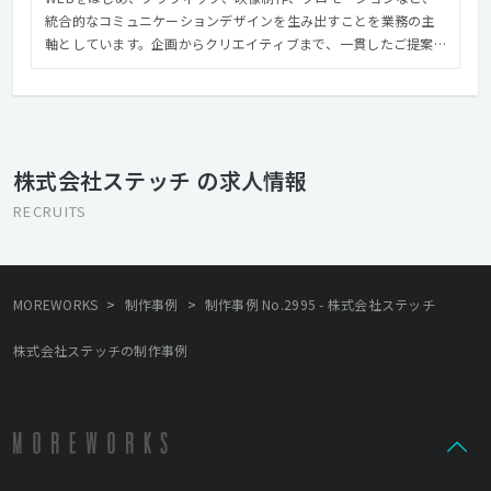
統合的なコミュニケーションデザインを生み出すことを業務の主
軸としています。企画からクリエイティブまで、一貫したご提案
を常に取り組み、プロモーションだけでなく魅力あるコンテンツ
制作にも取り組んでいます。 最近では、「リアリティで人を動か
す」をコンセプトに、 現代アートのギャラリーを企画・運営す
る、文化人などと一緒に旅をする体験型ツアーを運営（博報堂、
ＪＴＢと共同）する、東京・赤坂でワインバーを運営している、
株式会社ステッチ の求人情報
と広告企画制作会社でありながら多数の事業を行っております。
それらは決して広告と無関係の事業ではなく、生活者と直接関わ
RECRUITS
ることで創造力にリアリティを加えて、人を動かすコミュニケー
ションの武器としています。
>
>
MOREWORKS
制作事例
制作事例 No.2995 - 株式会社ステッチ
株式会社ステッチの制作事例