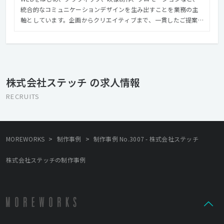
統合的なコミュニケーションデザインを生み出すことを業務の主
軸としています。企画からクリエイティブまで、一貫したご提案
を常に取り組み、プロモーションだけでなく魅力あるコンテンツ
制作にも取り組んでいます。 最近では、「リアリティで人を動か
す」をコンセプトに、 現代アートのギャラリーを企画・運営す
る、文化人などと一緒に旅をする体験型ツアーを運営（博報堂、
ＪＴＢと共同）する、東京・赤坂でワインバーを運営している、
株式会社ステッチ の求人情報
と広告企画制作会社でありながら多数の事業を行っております。
それらは決して広告と無関係の事業ではなく、生活者と直接関わ
RECRUITS
ることで創造力にリアリティを加えて、人を動かすコミュニケー
ションの武器としています。
>
>
MOREWORKS
制作事例
制作事例 No.3007 - 株式会社ステッチ
株式会社ステッチの制作事例