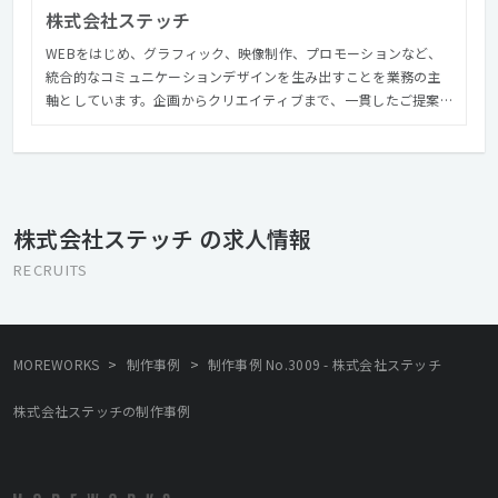
株式会社ステッチ
WEBをはじめ、グラフィック、映像制作、プロモーションなど、
統合的なコミュニケーションデザインを生み出すことを業務の主
軸としています。企画からクリエイティブまで、一貫したご提案
を常に取り組み、プロモーションだけでなく魅力あるコンテンツ
制作にも取り組んでいます。 最近では、「リアリティで人を動か
す」をコンセプトに、 現代アートのギャラリーを企画・運営す
る、文化人などと一緒に旅をする体験型ツアーを運営（博報堂、
ＪＴＢと共同）する、東京・赤坂でワインバーを運営している、
株式会社ステッチ の求人情報
と広告企画制作会社でありながら多数の事業を行っております。
それらは決して広告と無関係の事業ではなく、生活者と直接関わ
RECRUITS
ることで創造力にリアリティを加えて、人を動かすコミュニケー
ションの武器としています。
>
>
MOREWORKS
制作事例
制作事例 No.3009 - 株式会社ステッチ
株式会社ステッチの制作事例