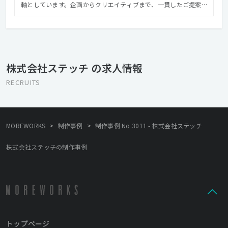
軸としています。企画からクリエイティブまで、一貫したご提案
を常に取り組み、プロモーションだけでなく魅力あるコンテンツ
制作にも取り組んでいます。 最近では、「リアリティで人を動か
す」をコンセプトに、 現代アートのギャラリーを企画・運営す
る、文化人などと一緒に旅をする体験型ツアーを運営（博報堂、
ＪＴＢと共同）する、東京・赤坂でワインバーを運営している、
株式会社ステッチ の求人情報
と広告企画制作会社でありながら多数の事業を行っております。
それらは決して広告と無関係の事業ではなく、生活者と直接関わ
RECRUITS
ることで創造力にリアリティを加えて、人を動かすコミュニケー
ションの武器としています。
>
>
MOREWORKS
制作事例
制作事例 No.3011 - 株式会社ステッチ
株式会社ステッチの制作事例
トップページ