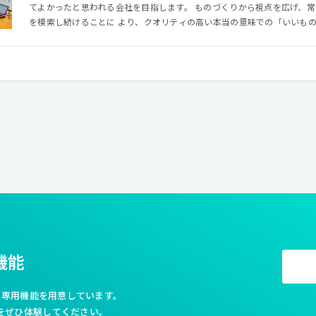
てよかったと思われる会社を目指します。 ものづくりから視点を広げ、
を模索し続けることに より、クオリティの高い本当の意味での「いいも
【VISION >> クリエイティブで、世界をよくする】 インターネットのある暮らしは、とても早いスピード
で変化しています。 その未来をデザインし、世の中を裕福にし、 価値を提供
です。 変化を楽しみ、チャレンジしながら、 制作工程からアウトプット
イアントとより良き未来を創造していきます。
機能
利な専用機能を用意しています。
をぜひ体験してください。