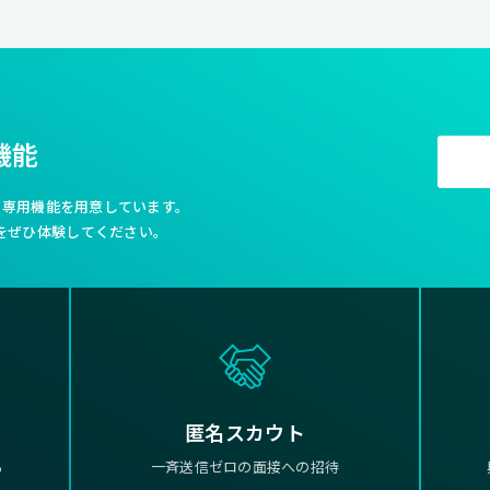
機能
利な専用機能を用意しています。
をぜひ体験してください。
匿名スカウト
る
一斉送信ゼロの面接への招待