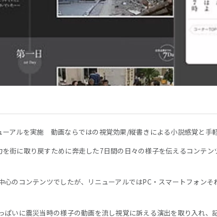
ューアルを実施 動画ならではの視覚効果/縦書きによる小説感覚と手
力を街に取り戻すために奔走した7日間の日々の様子を伝えるコンテン
ト中心のコンテンツでしたが、リニューアルではPC・スマートフォンそ
いっぱいに震災当時の様子の動画を流し視覚に訴える演出を取り入れ、