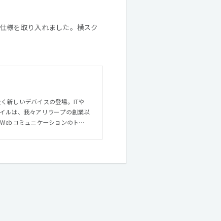
仕様を取り入れました。横スク
く新しいデバイスの登場。ITや
タイルは、我々アリウープの創業以
集団として、2011年の創業か
事業規模は
増え、創業以来絶えることなく増
タッフの拡充にも努めておりま
ふれ、楽しく仕事をする集団。そ
ーションを通じてよりレベルアッ
。