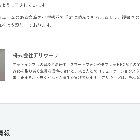
るように工夫しています。
リュームのある文章を小説感覚で手軽に読んでもらえるよう、縦書きの
れるよう設計しております。
株式会社アリウープ
ネットインフラの普及と高速化、スマートフォンやタブレットPCなどの全
Webを取り巻く急激な環境の変化と、人と人とのコミュニケーションス
来、止まること無くどんどん進化を遂げています。 アリウープは、そんなWebコミュニケーションのトレ
ンドに精通し、時代や技術の変化に柔軟に対応可能なプロフェッショナルな
ら一貫してさまざまな角度で企業や個人のWeb関連のサポートを続けています。 おかげさまで
順調に推移し、大きなプロジェクトをお任せいただけるクライアント様も
収増益を達成し続けています。それに併せてオフィス環境や優秀な制作ス
す。 事業の拡大に関わらず「人と人が心を通わせる意味や重要性をしっかりと理解し、自らが周囲の人々
としっかりとコミュニケートできている。専門性が高く、人間的魅力にあ
れが我々アリウープ」であることを引き続き掲げ、お客様とのコミュニケ
プし、皆さまにより良い価値を提供できるよう全力を尽くしてまいります
情報