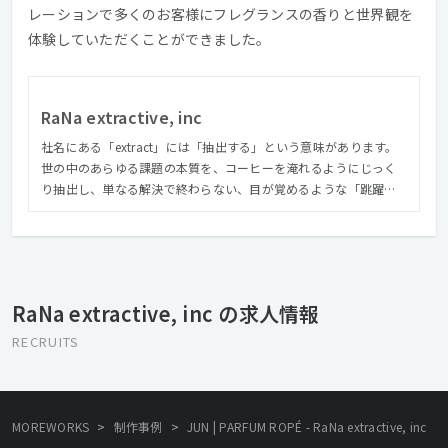
レーションで多くのお客様にフレグランスの香りと世界観を
体験していただくことができました。
RaNa extractive, inc
社名にある「extract」には「抽出する」という意味があります。
世の中のあらゆる課題の本質を、コーヒーを淹れるようにじっく
り抽出し、単なる解決で終わらない、目が覚めるような「跳躍」
まで持っていくことが、Rexの提供するサービスです。 どのよう
な視点で「抽出」するかはメンバーそれぞれの個性です。 1つの課
題を多様な視点で複合的に見つめることによって、本質を見つけ
ることができると考えています。 RaNa extractive, inc. “Rex”
は、RaNa extractiveの愛称です。
RaNa extractive, inc の求人情報
RECRUITS
>
>
MOREWORKS
制作事例
JUN | PARFUM ROPÉ - RaNa extractive, inc