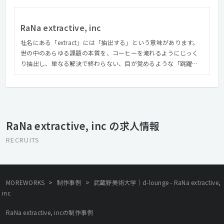
RaNa extractive, inc
社名にある「extract」には「抽出する」という意味があります。
世の中のあらゆる課題の本質を、コーヒーを淹れるようにじっく
り抽出し、単なる解決で終わらない、目が覚めるような「跳躍」
まで持っていくことが、Rexの提供するサービスです。 どのよう
な視点で「抽出」するかはメンバーそれぞれの個性です。 1つの課
題を多様な視点で複合的に見つめることによって、本質を見つけ
ることができると考えています。 RaNa extractive, inc. “Rex”
は、RaNa extractiveの愛称です。
RaNa extractive, inc の求人情報
RECRUITS
>
>
MOREWORKS
制作事例
武蔵野美術大学｜d-lounge - RaNa extractive,
inc
RaNa extractive, incの制作事例