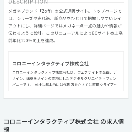
DESCRIPTION
メガネブランド「Zoff」の公式通販サイト。トップページで
は、シリーズや売れ筋、新商品をひと目で把握しやすいレイ
アウトにし、詳細ページではメガネ一点一点の魅力や情報が
伝わるように設計。このリニューアルによりECサイト売上高
前年比120％向上を達成。
コロニーインタラクティブ株式会社
コロニーインタラクティブ株式会社は、ウェブサイトの企画、デ
ザイン、構築をメインの業務としたデジタルクリエイティブカン
パニーです。 当社は基本的には代理店を介さずに直接クライアン
トとやり取りを行います。クライアントからのリクエストを待つ
だけではなく積極的に提案も行い、クライアントの希望を実現し
ていきます。 クライアントはファッション、インテリア、ライフ
スタイル系のナショナルクライアントが多く、使いやすく、見た
目にも美しく…と常に高いクオリティを求められます。 そんな中
コロニーインタラクティブ株式会社 の求人情
で私たちは、デザインやテクノロジーを最大限に使い「心地よ
報
く、毎日見たくなるサイト」を実現しています。 会社は自主性の