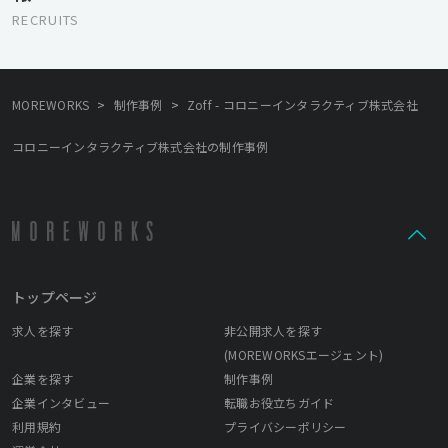
高いメンバーが多い環境です。 ナレッジを共有しチームで仕事を
RECRUITS
する意味を理解して、業務範囲を自分で決めずに様々な部分でプ
ロジェクトや会社に貢献しようとする姿勢の方を歓迎します。
>
>
MOREWORKS
制作事例
Zoff - コロニーインタラクティブ株式会社
コロニーインタラクティブ株式会社の制作事例
トップページ
求人を探す
非公開求人を探す
(MOREWORKSエージェント)
企業を探す
制作事例
企業インタビュー
転職お役立ちガイド
利用規約
プライバシーポリシー