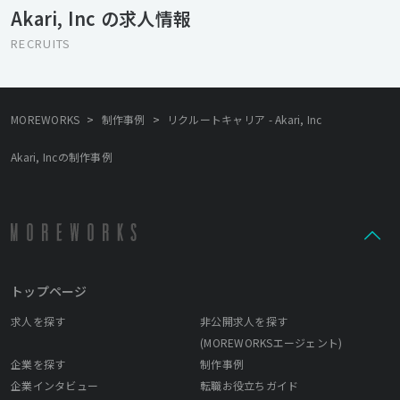
な仕事になるはずです。 誰もが知るWebサービスの中には素人技
Akari, Inc の求人情報
術者が創業したものも少なくありません。 情熱とアイデアをぶつ
けていくことを恐れない、ベンチャースピリットを持った人と一
RECRUITS
緒に仕事をしたいと思っています。 私たちの核となるのは美しい
デザイン、モダンなプログラミング、そしてアーティスト性豊かな
映像です。ほとんどの工程を、自社内の技術者やクリエイターが
主体となってやっています。 私たちは現代的な職種を持って集ま
>
>
MOREWORKS
制作事例
リクルートキャリア - Akari, Inc
っていますが、それぞれが目的を持ってプロジェクト発案できる
場所でありたいと考えており、アイディアを持ちよって同じ目線
Akari, Incの制作事例
で議論できるフラットなオフィス空間を心がけています。 近年、
プログラマの垣根をとりはらい、オールラウンドなプレーヤーを
育てるべく社内勉強会を始めました。 また、日常の雑談の中に隠
れたヒントを見つけるべく、社員同士の雑談ミーティングを実施
しています。
トップページ
求人を探す
非公開求人を探す
(MOREWORKSエージェント)
企業を探す
制作事例
企業インタビュー
転職お役立ちガイド