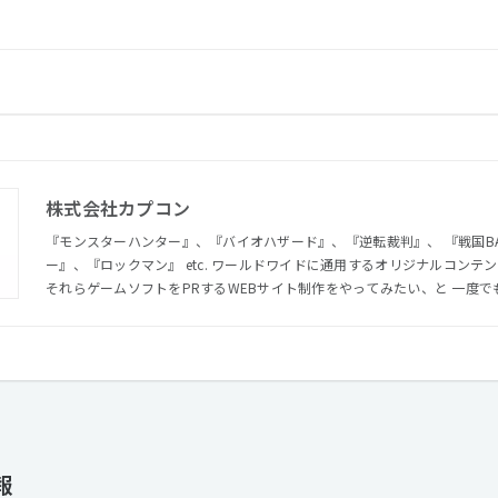
株式会社カプコン
『モンスターハンター』、『バイオハザード』、『逆転裁判』、 『戦国BA
ー』、『ロックマン』 etc. ワールドワイドに通用するオリジナルコンテンツを生み出し続けるカプコン。
それらゲームソフトをPRするWEBサイト制作をやってみたい、と 一度
にぜひ門を叩いてみてください。
報