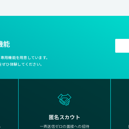
機能
利な専用機能を用意しています。
をぜひ体験してください。
匿名スカウト
る
一斉送信ゼロの面接への招待