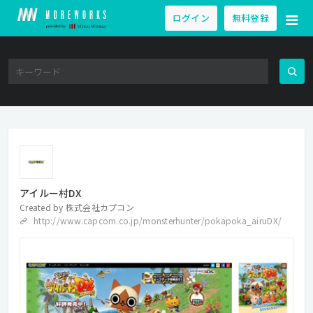
ログイン
無料登録
アイルー村DX
Created by
株式会社カプコン
http://www.capcom.co.jp/monsterhunter/pokapoka_airuDX/