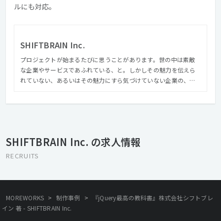
ルにも対応。
SHIFTBRAIN Inc.
プロジェクトが始まるたびに思うことがあります。世の中は素敵
な企業やサービスであふれている、と。しかしその魅力を伝えら
れていない、あるいはその魅力にすら気づけていない企業の、な
んと多いことかと。 私たちは、クライアントの真ん中にある価値
を見つけ出し、磨き、しかるべき人へ届けます。気づきや再発見が
あったり、驚いたり、ワクワクしたり、ドキドキしたり。受け手
の景色が変わるようなクリエイティブを、関わるすべての人と楽
しみながらつくり続けたい。そう思っています
SHIFTBRAIN Inc. の求人情報
RECRUITS
>
>
MOREWORKS
制作事例
『jQuery最高の教科書』株式会社シフトブレ
イン 著 - SHIFTBRAIN Inc.