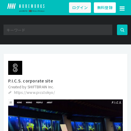
ログイン
無料登録
P.I.C.S. corporate site
Created by
SHIFTBRAIN Inc.
https://www.pics.tokyo/