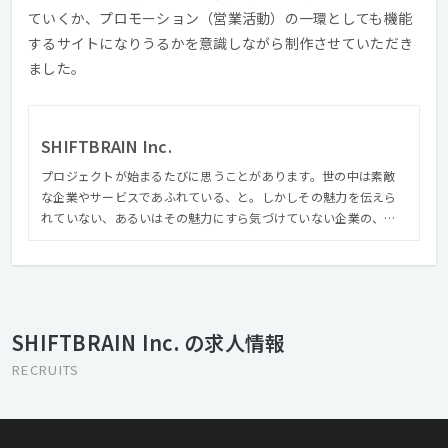
ていくか、プロモーション（営業活動）の一環としても機能
するサイトになりうるかを意識しながら制作させていただき
ました。
SHIFTBRAIN Inc.
プロジェクトが始まるたびに思うことがあります。世の中は素敵
な企業やサービスであふれている、と。しかしその魅力を伝えら
れていない、あるいはその魅力にすら気づけていない企業の、な
んと多いことかと。 私たちは、クライアントの真ん中にある価値
を見つけ出し、磨き、しかるべき人へ届けます。気づきや再発見が
あったり、驚いたり、ワクワクしたり、ドキドキしたり。受け手
の景色が変わるようなクリエイティブを、関わるすべての人と楽
しみながらつくり続けたい。そう思っています
SHIFTBRAIN Inc. の求人情報
RECRUITS