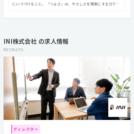
にいつづけること。 「つよさ」は、やさしさを現実にする力で
す。 本当はやさしくいたいのに、食べるために、より儲けるため
に、誰かを出し抜くことは仕方がない。 豊かさを獲得し、成長を
続けたように見える、20世紀が積み残したビジネスの課題です。
そこにインターネットが出現し、時代が動きはじめました。 イン
ターネットは多くのものを民主化し、人々の価値観を変え、社会
INI株式会社 の求人情報
に希望のある選択肢を増やしてきました。 私たちは、インターネ
ット黎明期から、その可能性を信じてきました。 企業とユーザー
RECRUITS
がダイレクトに長く関係を育むことを支援する。 そのためのスト
ーリーづくり、マーケティング支援、Webインテグレーションを
事業としています。 インターネットとデジタルの力で、やさし
く、つよい会社を増やそう。 これが私たちの経営理念、つまり、
会社の存在意義です。 ですので、INIとしてのビジョンとしても、
私たち自身が、経営理念にある「やさしく、つよい会社」とな
り、その結果、ステークホルダーと「自律した関係」であること
を目指しています。 「自律」とは「自由」と「規律」のバランス
が取れている状態です。 自律している会社は、社会性を持ち、自
身の規律であるミッションを選択し、他者の影響に左右されるこ
となく自由を獲得して立っている会社だと考えています。 「やさ
しさ」と「つよさ」のどちらも諦めることなく、自律した関係で
ディレクター
あることを実現する。 これが私たちのビジョン、つまり、経営理