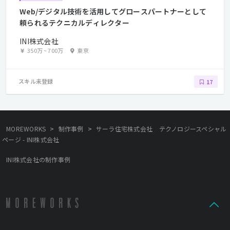
Web/デジタル技術を活用してグロースパートナーとして
頼られるテクニカルディレクター
INI株式会社
350万
~
700万
東京
スキル未登録
17
>
>
MOREWORKS
制作事例
サーラ住宅株式会社 テクノロジースペシャル
ページ - INI株式会社
INI株式会社の制作事例