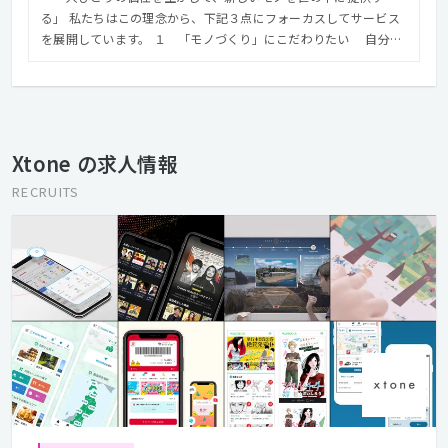
る」 私たちはこの理念から、下記３点にフォーカスしてサービス
を展開しています。 １ 「モノづくり」にこだわりたい 自分の
作品が多くの人に使ってもらえることで得られる満足感や達成感
は、「モノづくり」の醍醐味です。誰かのために何かをする、世
の中をもっと楽しく便利にする、そんな社会貢献のカタチを、私
たちは「モノづくり」で体現したいと考えています。 ２ 関わる
全ての人の笑顔と喜びを生み出したい 全てのユーザーやクライ
Xtone の求人情報
アントを笑顔にできる仕事を目指します。そしてそれを実現する
には私たち社員一人ひとりが笑顔になれることも不可欠です。私
RECRUITS
たちは関わる全ての人に笑顔と喜びが生まれるよう努めます。
３ 自分たちの力で「時流」を創りだしたい やりたいことを実
現し、なりたい自分になる、仲間を信頼して刺激しあい、創造性
を高める、 それが未来をつくり「時流」を創ることにつながる、
そう信じて取り組んでいます。