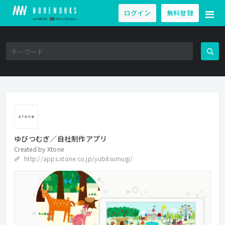
ログイン
無料登録
ゆびつむぎ／自社制作アプリ
Created by
Xtone
http://apps.xtone.co.jp/yubitsumugi/