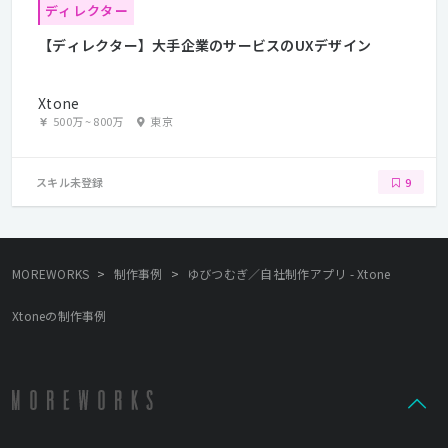
ディレクター
【ディレクター】大手企業のサービスのUXデザイン
Xtone
500万
~
800万
東京
スキル未登録
9
>
>
MOREWORKS
制作事例
ゆびつむぎ／自社制作アプリ - Xtone
Xtoneの制作事例