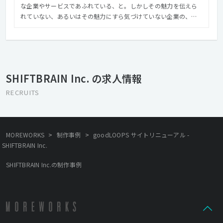
な企業やサービスであふれている、と。しかしその魅力を伝えら
れていない、あるいはその魅力にすら気づけていない企業の、な
んと多いことかと。 私たちは、クライアントの真ん中にある価値
を見つけ出し、磨き、しかるべき人へ届けます。気づきや再発見が
あったり、驚いたり、ワクワクしたり、ドキドキしたり。受け手
の景色が変わるようなクリエイティブを、関わるすべての人と楽
しみながらつくり続けたい。そう思っています
SHIFTBRAIN Inc. の求人情報
RECRUITS
>
>
MOREWORKS
制作事例
goodLOOPS サイトリニューアル -
SHIFTBRAIN Inc.
SHIFTBRAIN Inc.の制作事例