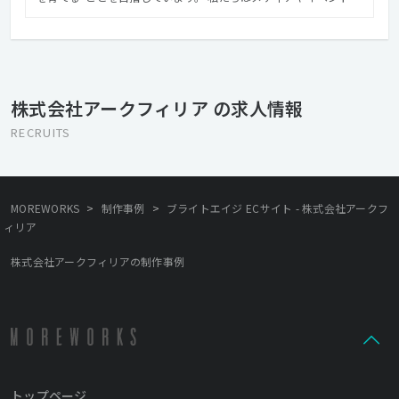
通じてクリエイターのパフォーマンスを十分に発揮できる機会を
創出し、日本におけるクリエイターの更なるレベルの向上と、そ
れに伴うクリエイティブ市場全体の成長を志しています。
株式会社アークフィリア の求人情報
RECRUITS
>
>
MOREWORKS
制作事例
ブライトエイジ ECサイト - 株式会社アークフ
ィリア
株式会社アークフィリアの制作事例
トップページ