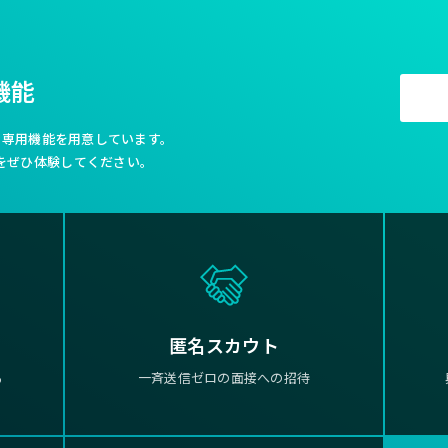
機能
利な専用機能を用意しています。
をぜひ体験してください。
匿名スカウト
る
一斉送信ゼロの面接への招待