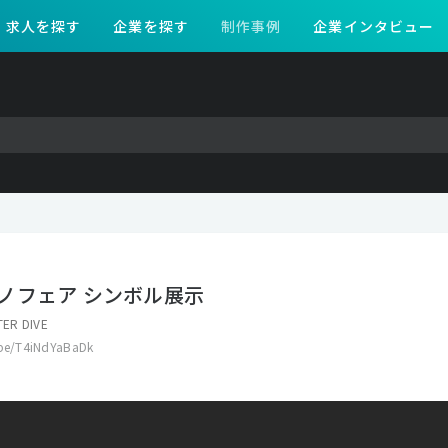
求人を探す
企業を探す
制作事例
企業インタビュー
ノフェア シンボル展示
ER DIVE
.be/T4iNdYaBaDk