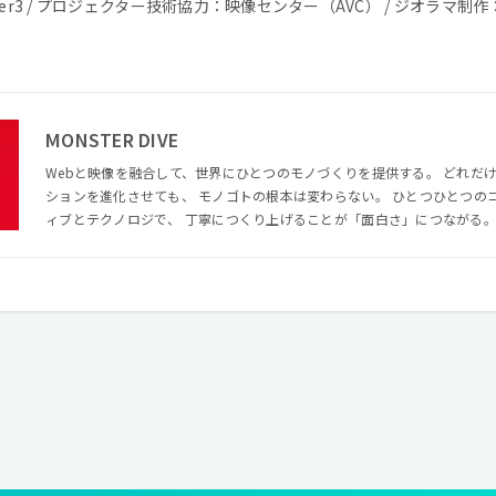
er3 / プロジェクター技術協力：映像センター（AVC） / ジオラマ制作
MONSTER DIVE
Webと映像を融合して、世界にひとつのモノづくりを提供する。 どれだけインターネットがコミュニケー
ションを進化させても、 モノゴトの根本は変わらない。 ひとつひとつのコンテンツを、最適なクリエイテ
ィブとテクノロジで、 丁寧につくり上げることが「面白さ」につながる。 私たちは、デジタル領域のプ
フェッショナルとして、顧客企業のパートナーとなり、 Webと映像を融
りに取り組み、提供する。
報