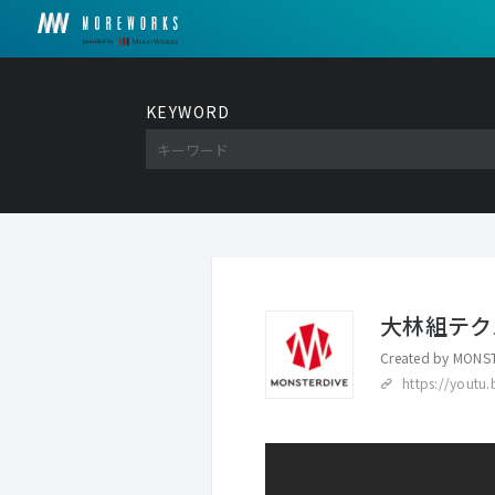
KEYWORD
大林組テク
Created by
MONST
https://youtu