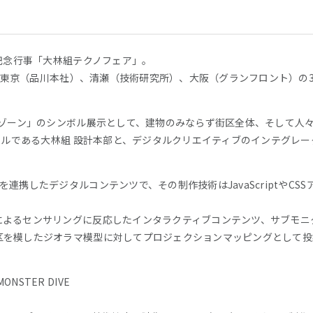
年記念行事「大林組テクノフェア」。
けて、東京（品川本社）、清瀬（技術研究所）、大阪（グランフロント）の
全ゾーン」のシンボル展示として、建物のみならず街区全体、そして人
ナルである大林組 設計本部と、デジタルクリエイティブのインテグレーターで
連携したデジタルコンテンツで、その制作技術はJavaScriptやCS
ionによるセンサリングに反応したインタラクティブコンテンツ、サブモニ
を模したジオラマ模型に対してプロジェクションマッピングとして投射、
STER DIVE