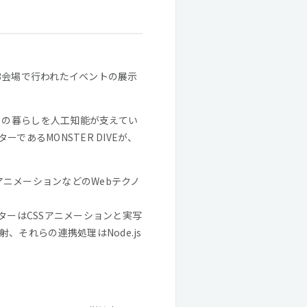
3会場で行われたイベントの展示
々の暮らしを人工知能が支えてい
あるMONSTER DIVEが、
SアニメーションなどのWebテクノ
ターはCSSアニメーションと実写
それらの連携処理はNode.js