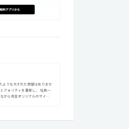
たような大それた野望はありませ
しながら完全オリジナルのサイト
案件につき1名
も各制作担当者が行うので、 評
いので、 本人次第でスキルの幅