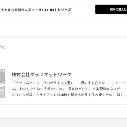
アル
株式会社グラフネットワーク
「グラフネットワークのデザインを通して、世の中を変えたい！」といっ
ん。 わたしたちは少人数かつ社内一貫体制だからこそ実現可能なスピードとクォリティを重視し、 社員一
人ひとりが常にクライアントの期待を超える結果を生み出すために 努力
を作り上げています。 モットーは“グラフネットワークだからできるデザイン”にこだわること。 今後もわ
たしたちの強みを活かした仕事をして行きたいと考えています。 またわたしたちは、 モノ作りに関わる人
が、長い期間安心して仕事を続けられる環境を作っていくことを目標としています。 1つの
のデザイナーが担当するのが基本。 クライアントとのコミュニケーション
価もダイレクトに伝わってきます。さらに組織として明確な役割分担がな