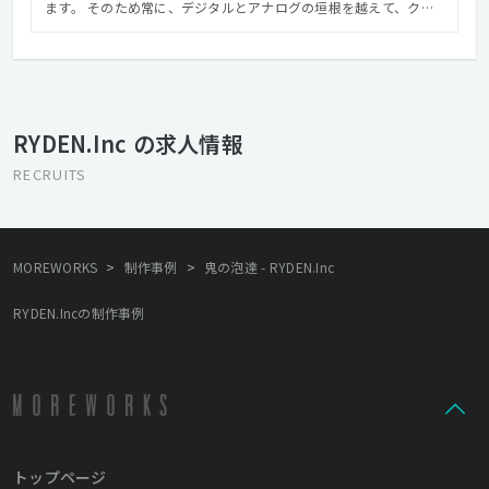
ます。 そのため常に、デジタルとアナログの垣根を越えて、クラ
イアントや社会にとって有益な、 深みのあるクリエイティブを提
供することを心がけています。 そして周囲への感謝を忘れない、
愛される組織として、社会に貢献したいと考えています。
RYDEN.Inc の求人情報
RECRUITS
>
>
MOREWORKS
制作事例
鬼の泡達 - RYDEN.Inc
RYDEN.Incの制作事例
トップページ