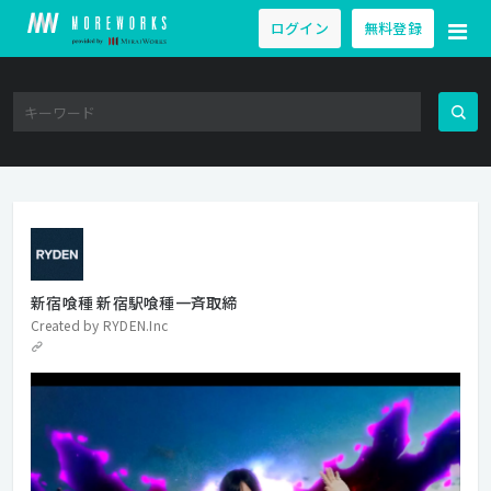
ログイン
無料登録
新宿喰種 新宿駅喰種一斉取締
Created by
RYDEN.Inc