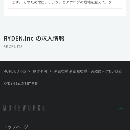
ます。 そのため常に、デジタルとアナログの垣根を越えて、クラ
イアントや社会にとって有益な、 深みのあるクリエイティブを提
供することを心がけています。 そして周囲への感謝を忘れない、
愛される組織として、社会に貢献したいと考えています。
RYDEN.Inc の求人情報
RECRUITS
>
>
MOREWORKS
制作事例
新宿喰種 新宿駅喰種一斉取締 - RYDEN.Inc
RYDEN.Incの制作事例
トップページ