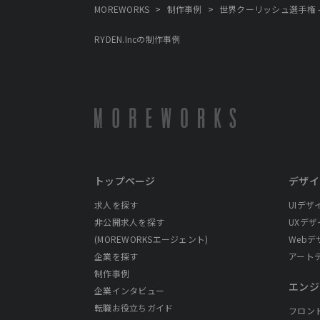
>
>
MOREWORKS
制作事例
世界クーリッシュ選手権 - R
RYDEN.Incの制作事例
トップページ
デザイ
求人を探す
UIデザ
非公開求人を探す
UXデザ
(MOREWORKSエージェント)
Webデ
企業を探す
アート
制作事例
エンジ
企業インタビュー
転職お役立ちガイド
フロン