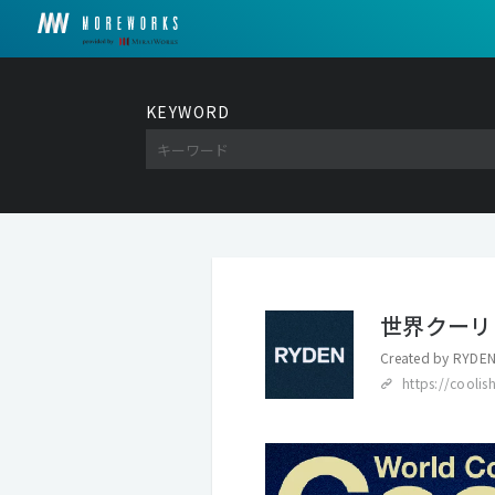
KEYWORD
世界クーリ
Created by
RYDEN
https://coolis