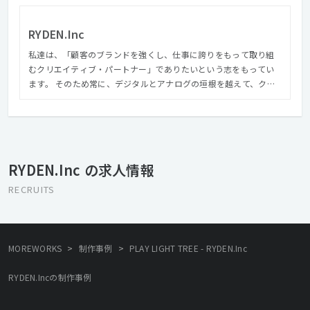
RYDEN.Inc
私達は、「顧客のブランドを強くし、仕事に誇りをもって取り組
むクリエイティブ・パートナー」でありたいという志をもってい
ます。 そのため常に、デジタルとアナログの垣根を越えて、クラ
イアントや社会にとって有益な、 深みのあるクリエイティブを提
供することを心がけています。 そして周囲への感謝を忘れない、
愛される組織として、社会に貢献したいと考えています。
RYDEN.Inc の求人情報
RECRUITS
>
>
MOREWORKS
制作事例
PLAY LIGHT TREE - RYDEN.Inc
RYDEN.Incの制作事例