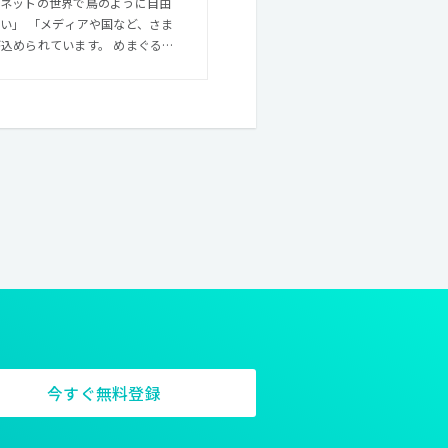
ターネットの世界で鳥のように自由
い」 「メディアや国など、さま
いWeb制作サービスを提供しつ
の制作を、企画から制作、運営ま
EBサイトをただ
uot;本当の課題&quot;を見
ためにクリエイティブのクオリティに
上心を持った方であれば、非常に
今すぐ無料登録