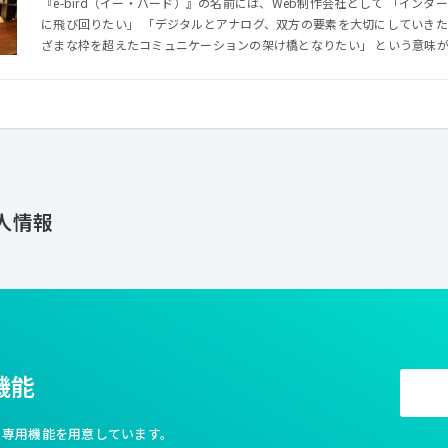
『e-bird（イー・バード）』の名前には、Web制作会社として 「イン
に飛び回りたい」 「デジタルとアナログ、双方の要素を大切にしていきた
ざまな枠を超えたコミュニケーションの架け橋となりたい」 という意味が込められています。 めまぐるし
く発展するWEB制作業界で果敢にチャレンジをしつつ、心のこもった温か
づける存在でありたいと考えています。 企業のブランドサイトから、CMSやECのシステム開発、iPhoneア
プリやタブレット型PC向けアプリの開発、映像制作などWEBコンテンツ
でワンストップで行っています。 また、最近では海外案件なども多く制作しています。 W
作るだけではなく、クライアント様のご要望を丁寧にヒアリングしながら、&q
極め、&quot;期待を超えるモノ&quot;をご提案していきたい。その
は徹底的にこだわりたいと考えています。 ものづくりへの熱い想いと向
やりがいのある面白い仕事に出会える場所です。
人情報
機能
利な専用機能を用意しています。