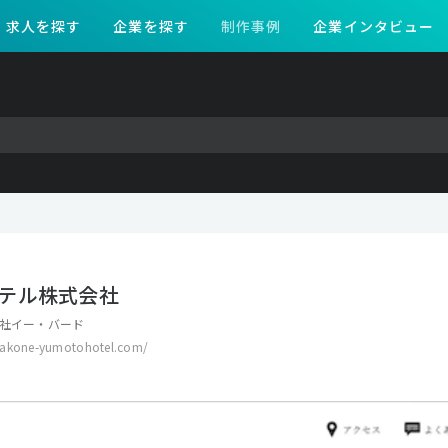
求人を探す
企業を探す
制作事例
企業インタビュー
テル株式会社
社イー・バード
hakone-yumotohotel.com/