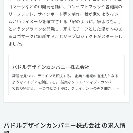
ゴマークなどのCI開発を軸に、コンセプトブックや各施設の
リーフレット、サインボード等を制作。我が家のようなホー
ムというイメージを確立させる「家のように。家よりも。」
というタグラインを開発し、家をモチーフとした温かみのあ
るロゴマークに刷新することからプロジェクトがスタートし
ました。
パドルデザインカンパニー株式会社
課題を見つけ、デザインで解決する。 企業・組織の推進力となる
ようなアイデアを創出する。 誠実なクリエイティブ・カンパニー
であり続ける。 一つひとつ丁寧に、クライアントの声を聞き、 課
題を見つけ、デザインすること。 誠心誠意、持てるスキルの全て
を常に発揮していくこと。 本音でお客様と議論を尽くし、クライ
アント及びステークホルダー が幸せになるサービスを提供し続け
ること。 それが、私たちパドルデザインカンパニーの社会的役割
であり、 私たちの存在意義だと考えています。
パドルデザインカンパニー株式会社 の求人情