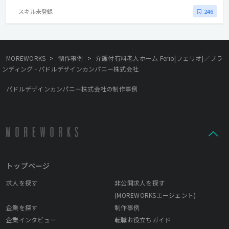
スキル未登録
246
>
>
MOREWORKS
制作事例
介護付有料老人ホーム Ferio[フェリオ]／ブラ
ンディング - パドルデザインカンパニー株式会社
パドルデザインカンパニー株式会社の制作事例
トップページ
求人を探す
非公開求人を探す
(MOREWORKSエージェント)
企業を探す
制作事例
企業インタビュー
転職お役立ちガイド