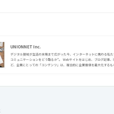
UNIONNET Inc.
デジタル領域が生活の末端まで広がった今、インターネットに携わる私た
コミュニケーションをどう取るか”。 Webサイトをはじめ、ブログ記事、SNS投稿、レビュー・口コミな
ど、企業にとっての「コンテンツ」は、複合的に企業価値を最大化するも
ちは、企業のバックエンドとしてデジタル領域のコミュニケーションをア
げています。 “笑顔溢れる世界”と“明るい未来”をつくる。 社会にひとつでも多くのワクワクを届けること
で、一緒に働く仲間と喜びを分かち合いながら、未来につながるバリュー
考えています。
報