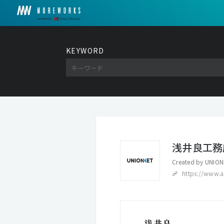
KEYWORD
浅井良工務
Created by
UNION
https://www.a