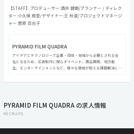
【STAFF】プロデューサー:酒井 健朗/プランナー / ディレク
ター:小久保 樹里/デザイナー:王 秋淩/プロジェクトマネージ
ャー:菅原 百合子
PYRAMID FILM QUADRA
アイデアとテクノロジーで企業・団体・地域から必要とされる会
社となるため、広告制作に限らずイベント、商品開発、地方創
生、エンターテインメントなど、様々な領域が抱える課題解決に
挑みます。 自分たちの創造力やアイデア、技術力、制作力などを
結集してデジタルクリエイティブの力で様々な課題解決のお手伝
いができればと思っています。 デジタルテクノロジーの進化と共
に広告やプロモーションのやり方、考え方も大きく変わってきて
いる為、時に新しいことにチャレンジしたり、インターフェース
PYRAMID FILM QUADRA の求人情報
デザインを研究したり、事例の研究をしたりと様々なところから
アプローチする必要があると考えています。 私たちが考えるアイ
RECRUITS
デアやノウハウが形を作り、デジタルクリエイティブがさまざま
な企業や地域、団体に必要とされ、課題解決する。そんな未来を
作っていきたいと思っています。 また、近年新しいことにもチャ