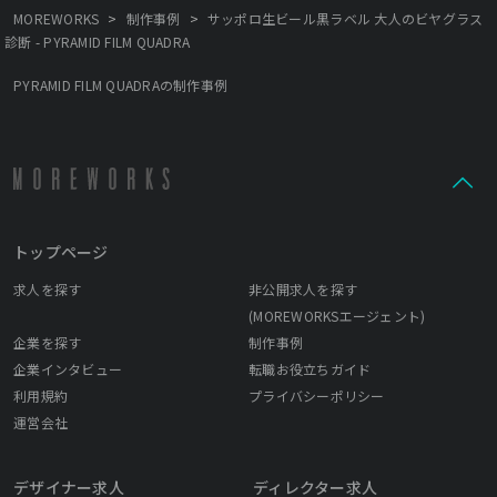
レンジしていておりクライアントワークのみでなく、自社プロジ
>
>
MOREWORKS
制作事例
サッポロ生ビール黒ラベル 大人のビヤグラス
ェクトの開発も増えてきております。 様々な領域にチャレンジ
診断 - PYRAMID FILM QUADRA
し、プロトタイプ型の提案にも積極的に取り組んでいます。
PYRAMID FILM QUADRAの制作事例
トップページ
求人を探す
非公開求人を探す
(MOREWORKSエージェント)
企業を探す
制作事例
企業インタビュー
転職お役立ちガイド
利用規約
プライバシーポリシー
運営会社
デザイナー求人
ディレクター求人