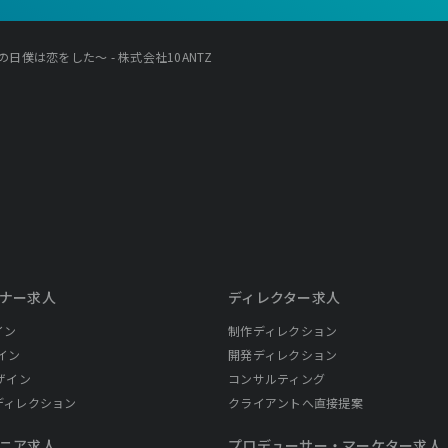
日僕は恋をした～ - 株式会社10ANTZ
ナー求人
ディレクター求人
イン
制作ディレクション
イン
開発ディレクション
ザイン
コンサルティング
ディレクション
クライアントへ直接提案
ニア求人
プロデューサー・
マーケター求人