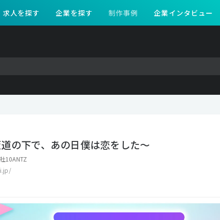
求人を探す
企業を探す
制作事例
企業インタビュー
坂道の下で、あの日僕は恋をした～
10ANTZ
i.jp/