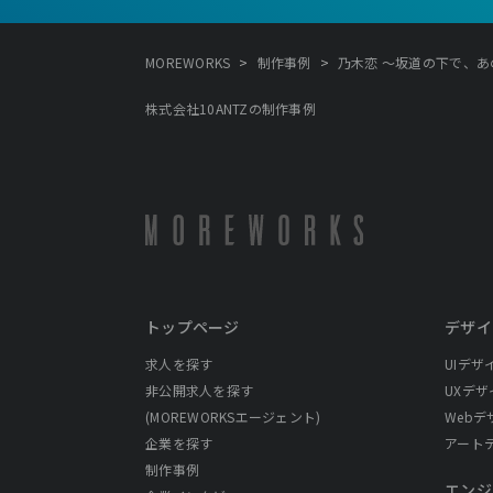
>
>
MOREWORKS
制作事例
乃木恋 ～坂道の下で、あの
株式会社10ANTZの制作事例
トップページ
デザイ
求人を探す
UIデザ
非公開求人を探す
UXデザ
(MOREWORKSエージェント)
Webデ
企業を探す
アート
制作事例
エンジ