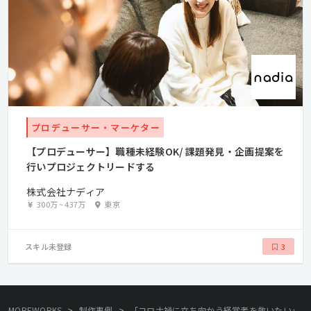
プロデューサー・マーケター
【プロデューサー】職種未経験OK/ 課題発見・企画提案を
行いプロジェクトリードする
株式会社ナディア
300万
~
437万
東京
スキル未登録
3
>
>
MOREWORKS
制作事例
「コロナ禍に立ち向かう経営者を救いたい」