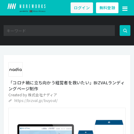
ログイン
無料登録
「コロナ禍に立ち向かう経営者を救いたい」BIZVALランディ
ングページ制作
Created by
株式会社ナディア
https://bizval.jp/buyout/