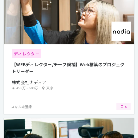
ディレクター
【WEBディレクター/チーフ候補】Web構築のプロジェク
トリーダー
株式会社ナディア
458万
~
600万
東京
スキル未登録
4