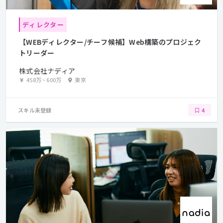
ディレクター
【WEBディレクター/チーフ候補】Web構築のプロジェク
トリーダー
株式会社ナディア
458万
~
600万
東京
スキル未登録
4