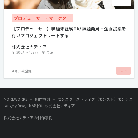
プロデューサー・マーケター
【プロデューサー】職種未経験OK/ 課題発見・企画提案を
行いプロジェクトリードする
株式会社ナディア
300万
~
437万
東京
スキル未登録
3
>
>
MOREWORKS
制作事例
モンスターストライク（モンスト）モンソニ
「Angely Diva」MV制作 - 株式会社ナディア
株式会社ナディアの制作事例