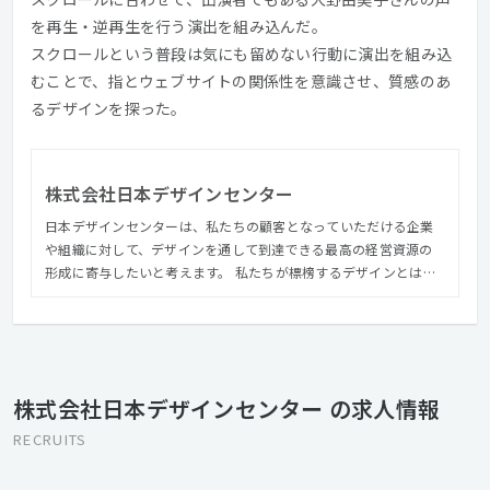
を再生・逆再生を行う演出を組み込んだ。
スクロールという普段は気にも留めない行動に演出を組み込
むことで、指とウェブサイトの関係性を意識させ、質感のあ
るデザインを探った。
株式会社日本デザインセンター
日本デザインセンターは、私たちの顧客となっていただける企業
や組織に対して、デザインを通して到達できる最高の経営資源の
形成に寄与したいと考えます。 私たちが標榜するデザインとは、
ものごとの本質を見極めていく営みであり、それを目に見えるか
たちにしていく技術です。 私たちの資源は、繊細・緻密・丁寧・
簡潔な日本の美意識であり、未来を開いていくテクノロジーで
す。 ものづくりにおいてもことづくりにおいても、美意識とテク
ノロジーを両輪としてこれに向かいます。 特に情報伝達に関して
株式会社日本デザインセンター の求人情報
は、先端技術を咀嚼し、合理的に運用していく柔らかい頭脳と創
造性を重視します。
RECRUITS