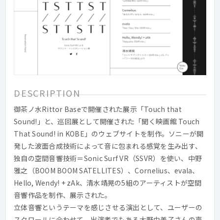
DESCRIPTION
御茶ノ水Rittor Baseで開催された展示「Touch that
Sound!」と、巡回展として開催された「聞く映画館 Touch
That Sound! in KOBE」のウェブサイトを制作。ソニーが開
発した波面合成技術によって音に包まれる感覚を生み出す、
独自の空間音響技術＝Sonic Surf VR（SSVR）を使い、中野
雅之（BOOM BOOM SATELLITES）、Cornelius、evala、
Hello, Wendy! + zAk、清水靖晃の5組のアーティストが空間
音響作品を制作、展示された。
立体音響というテーマを感じさせる演出として、ユーザーの
スクロールに合わせて、出演者でもある大野由美子さんの声