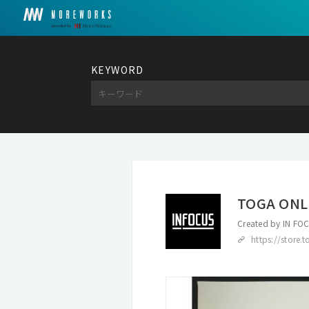
KEYWORD
TOGA ONL
Created by
IN F
https://store.t