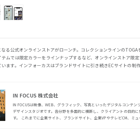
ンド初となる公式オンラインストアがローンチ。コレクションラインのTOG
イテムでは限定カラーをラインナップするなど、オンラインストア限定
ています。インフォーカスはブランドサイトに引き続きECサイトの制
IN FOCUS 株式会社
IN FOCUSは映像、WEB、グラフィック、写真といったデジタルコンテ
デザインスタジオです。各分野を多面的に横断し、クライアントの目的に
す。 これまでに企業サイト、ブランドサイト、企業VPやテレビCM、ミュージックビデオなど、多岐にわた
る制作を手がけてきました。 IN FOCUSの特徴としてクライアントの課題解決に最適なソリューションを提
案することを前提に、社内の部署を横断したクリエイティブチームを形成
部署ごとの制作だけでなく、ブランディングやプランニングなど全体を見