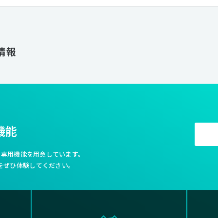
実施し、クオリティの高いものをアウトプットとして提供しています。 ほかにも社屋の1Fと地下には
「CONTRAST」というクリエイティブスタジオを併設しており、撮影ス
ャラリーとしても運営をしており年間を通じて多くのクリエイターがレジ
なっています。 2022年IN FOCUSは創立10年目を迎えることができました。 次の10年に進むためにも、フ
レッシュでクリエイティブな価値観を共有できる仲間を募集しております
人情報
機能
利な専用機能を用意しています。
をぜひ体験してください。