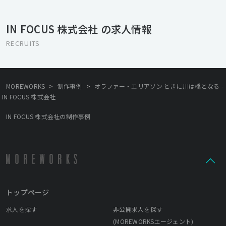
決に最適なソリューションを提案することを前提に、社内の部署
を横断したクリエイティブチームを形成することもあるため、そ
IN FOCUS 株式会社 の求人情報
れぞれの部署ごとの制作だけでなく、ブランディングやプランニ
ングなど全体を見据えた総合的なクリエイティブを実施し、クオ
RECRUITS
リティの高いものをアウトプットとして提供しています。 ほかに
も社屋の1Fと地下には「CONTRAST」というクリエイティブスタ
ジオを併設しており、撮影スタジオとしての機能をはじめ、ギャ
ラリーとしても運営をしており年間を通じて多くのクリエイター
>
>
MOREWORKS
制作事例
オラファー・エリアソン ときに川は橋となる -
がレジデント制作やエキシビジョンを行なっています。 2022年IN
IN FOCUS 株式会社
FOCUSは創立10年目を迎えることができました。 次の10年に進む
ためにも、フレッシュでクリエイティブな価値観を共有できる仲
IN FOCUS 株式会社の制作事例
間を募集しております。
トップページ
求人を探す
非公開求人を探す
(MOREWORKSエージェント)