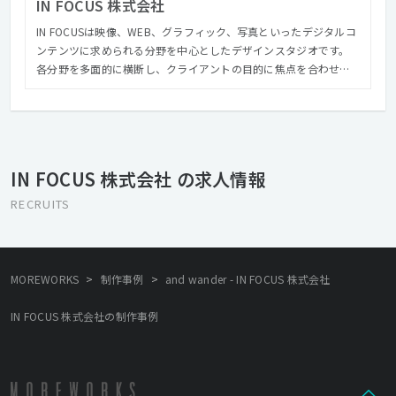
IN FOCUS 株式会社
IN FOCUSは映像、WEB、グラフィック、写真といったデジタルコ
ンテンツに求められる分野を中心としたデザインスタジオです。
各分野を多面的に横断し、クライアントの目的に焦点を合わせた
制作を行ないます。 これまでに企業サイト、ブランドサイト、企
業VPやテレビCM、ミュージックビデオなど、多岐にわたる制作を
手がけてきました。 IN FOCUSの特徴としてクライアントの課題解
決に最適なソリューションを提案することを前提に、社内の部署
を横断したクリエイティブチームを形成することもあるため、そ
IN FOCUS 株式会社 の求人情報
れぞれの部署ごとの制作だけでなく、ブランディングやプランニ
ングなど全体を見据えた総合的なクリエイティブを実施し、クオ
RECRUITS
リティの高いものをアウトプットとして提供しています。 ほかに
も社屋の1Fと地下には「CONTRAST」というクリエイティブスタ
ジオを併設しており、撮影スタジオとしての機能をはじめ、ギャ
ラリーとしても運営をしており年間を通じて多くのクリエイター
>
>
MOREWORKS
制作事例
and wander - IN FOCUS 株式会社
がレジデント制作やエキシビジョンを行なっています。 2022年IN
FOCUSは創立10年目を迎えることができました。 次の10年に進む
IN FOCUS 株式会社の制作事例
ためにも、フレッシュでクリエイティブな価値観を共有できる仲
間を募集しております。