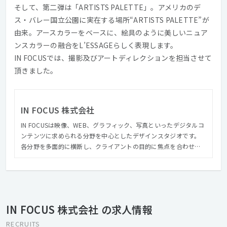
そして、第二弾は「ARTISTS PALETTE」。アメリカのデ
ス・バレー国立公園に実在する場所“ARTISTS PALETTE”が
由来。アースカラーをベースに、絵具のように美しいニュア
ンスカラーの融合をL’ESSAGEらしく表現します。
IN FOCUSでは、撮影及びアートディレクションを担当させて
頂きました。
IN FOCUS 株式会社
IN FOCUSは映像、WEB、グラフィック、写真といったデジタルコ
ンテンツに求められる分野を中心としたデザインスタジオです。
各分野を多面的に横断し、クライアントの目的に焦点を合わせた
制作を行ないます。 これまでに企業サイト、ブランドサイト、企
業VPやテレビCM、ミュージックビデオなど、多岐にわたる制作を
手がけてきました。 IN FOCUSの特徴としてクライアントの課題解
決に最適なソリューションを提案することを前提に、社内の部署
を横断したクリエイティブチームを形成することもあるため、そ
IN FOCUS 株式会社 の求人情報
れぞれの部署ごとの制作だけでなく、ブランディングやプランニ
ングなど全体を見据えた総合的なクリエイティブを実施し、クオ
RECRUITS