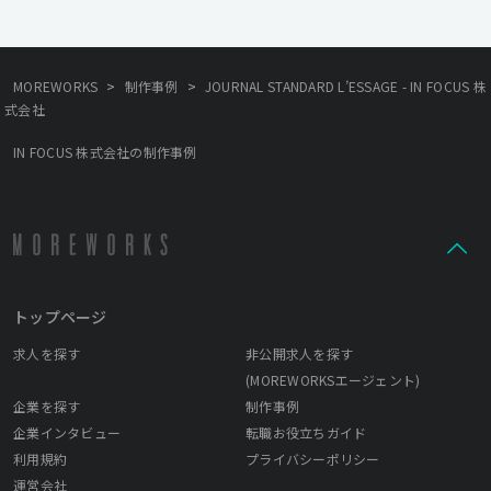
リティの高いものをアウトプットとして提供しています。 ほかに
も社屋の1Fと地下には「CONTRAST」というクリエイティブスタ
ジオを併設しており、撮影スタジオとしての機能をはじめ、ギャ
ラリーとしても運営をしており年間を通じて多くのクリエイター
>
>
MOREWORKS
制作事例
JOURNAL STANDARD L’ESSAGE - IN FOCUS 株
がレジデント制作やエキシビジョンを行なっています。 2022年IN
式会社
FOCUSは創立10年目を迎えることができました。 次の10年に進む
ためにも、フレッシュでクリエイティブな価値観を共有できる仲
IN FOCUS 株式会社の制作事例
間を募集しております。
トップページ
求人を探す
非公開求人を探す
(MOREWORKSエージェント)
企業を探す
制作事例
企業インタビュー
転職お役立ちガイド
利用規約
プライバシーポリシー
運営会社